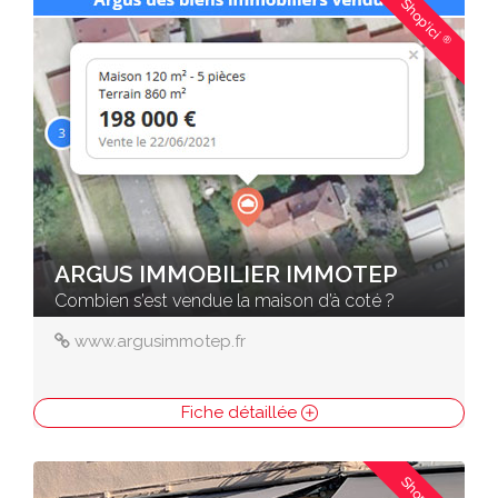
Shop'ici
®
ARGUS IMMOBILIER IMMOTEP
Combien s’est vendue la maison d’à coté ?
www.argusimmotep.fr
Fiche détaillée