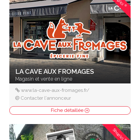
Shop'ici
®
LA CAVE AUX FROMAGES
Magasin et vente en ligne
www.la-cave-aux-fromages.fr/
Contacter l'annonceur
Fiche détaillée
Shop'ici
®