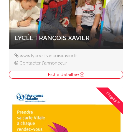
LYCÉE FRANÇOIS XAVIER
www.lycee-francoisxavier.fr
Contacter l'annonceur
Fiche détaillée
Shop'ici
®