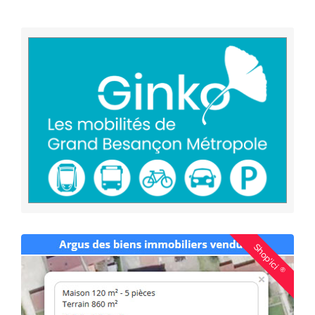
Shop'ici
®