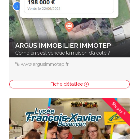
ARGUS IMMOBILIER IMMOTEP
Combien s’est vendue la maison d’à coté ?
www.argusimmotep.fr
Fiche détaillée
Shop'ici
®