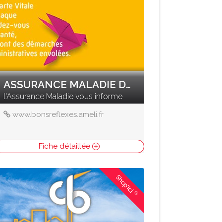
ASSURANCE MALADIE DU DOUBS
l'Assurance Maladie vous informe
www.bonsreflexes.ameli.fr
Fiche détaillée
Shop'ici
®