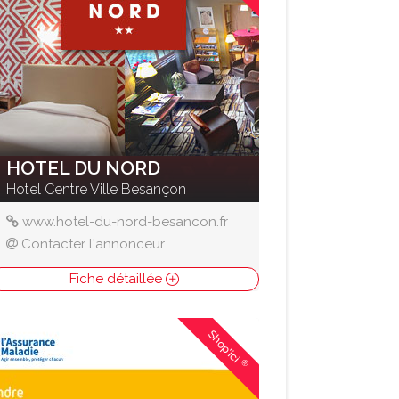
HOTEL DU NORD
Hotel Centre Ville Besançon
www.hotel-du-nord-besancon.fr
Contacter l'annonceur
Fiche détaillée
Shop'ici
®