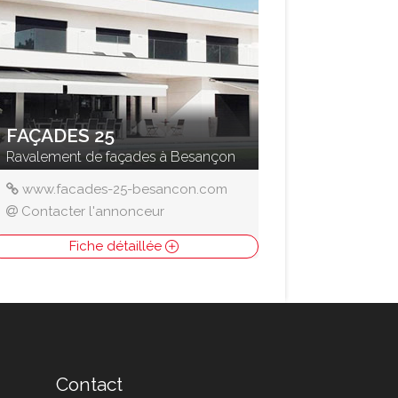
FAÇADES 25
Ravalement de façades à Besançon
www.facades-25-besancon.com
Contacter l'annonceur
Fiche détaillée
Contact