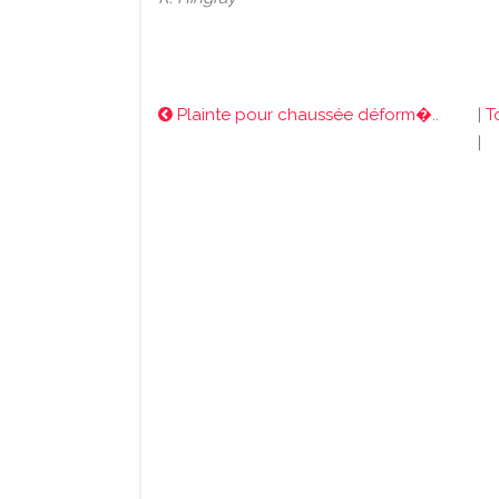
Plainte pour chaussée déform�..
|
T
|