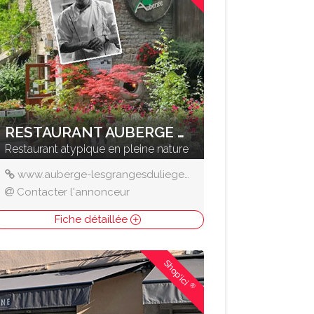
RESTAURANT AUBERGE LES GRANGES DU LIÈGE
Restaurant atypique en pleine nature
www.auberge-lesgrangesduliege.fr
Contacter l'annonceur
Fiche détaillée
Shop'ici
®