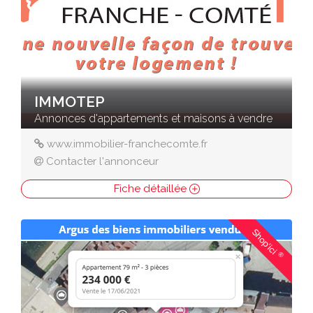
IMMOTEP
Annonces d'appartements et maisons à vendre
www.immobilier-franchecomte.fr
Contacter l'annonceur
Fiche détaillée
Shop'ici
®