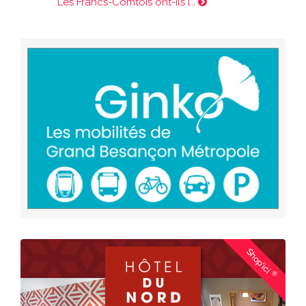
Les Francs-Comtois ont-ils l’..
Shop'ici
®