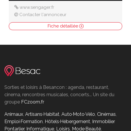
www.sengager.fr
Contacter l'annonceur
Fiche détaillée
Sorties et loisirs à Besancon : agenda, restaurant,
cinema, rencontres musicales, concerts... Un site du
groupe
FCzoom.fr
Animaux
,
Artisans·Habitat
,
Auto·Moto·Vélo
,
Cinémas
,
Emploi·Formation
,
Hôtels·Hébergement
,
Immobilier
Pontarlier
,
Informatique
,
Loisirs
,
Mode·Beauté
,