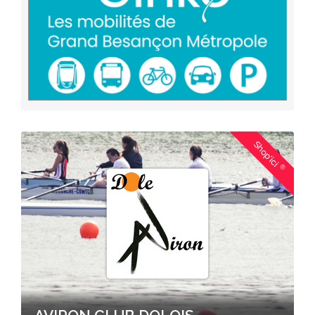
Shop'ici
®