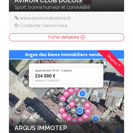
AVIRON CLUB DOLOIS
Sport, bonne humeur et convivialité
www.avironclubdolois.fr
Contacter l'annonceur
Fiche détaillée
Shop'ici
®
ARGUS IMMOTEP