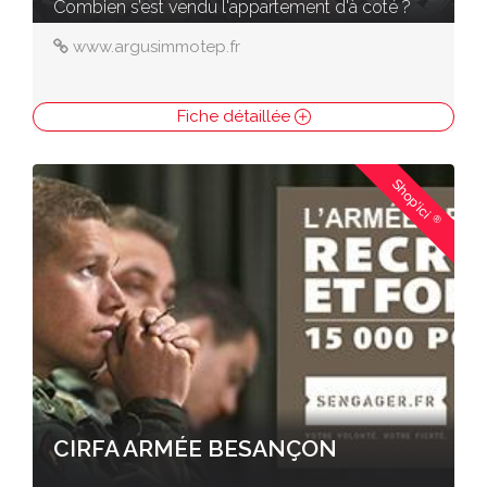
Combien s’est vendu l'appartement d'à coté ?
www.argusimmotep.fr
Fiche détaillée
Shop'ici
®
CIRFA ARMÉE BESANÇON