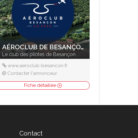
AÉROCLUB DE BESANÇON LA VEZE
Le club des pilotes de Besançon
www.aeroclub-besancon.fr
Contacter l'annonceur
Fiche détaillée
Contact