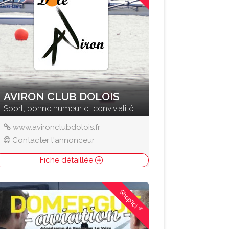
AVIRON CLUB DOLOIS
Sport, bonne humeur et convivialité
www.avironclubdolois.fr
Contacter l'annonceur
Fiche détaillée
Shop'ici
®