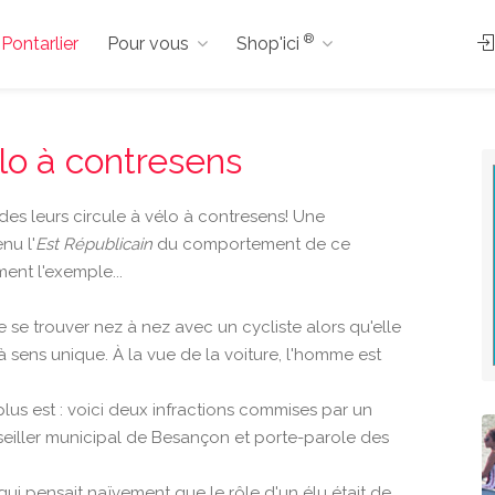
®
 Pontarlier
Pour vous
Shop'ici
élo à contresens
n des leurs circule à vélo à contresens! Une
nu l'
Est Républicain
du comportement de ce
ent l'exemple...
 se trouver nez à nez avec un cycliste alors qu'elle
sens unique. À la vue de la voiture, l'homme est
 plus est : voici deux infractions commises par un
onseiller municipal de Besançon et porte-parole des
ui pensait naïvement que le rôle d'un élu était de