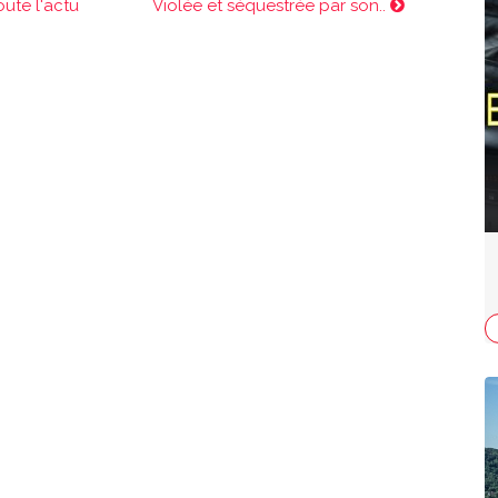
oute l'actu
Violée et séquestrée par son..