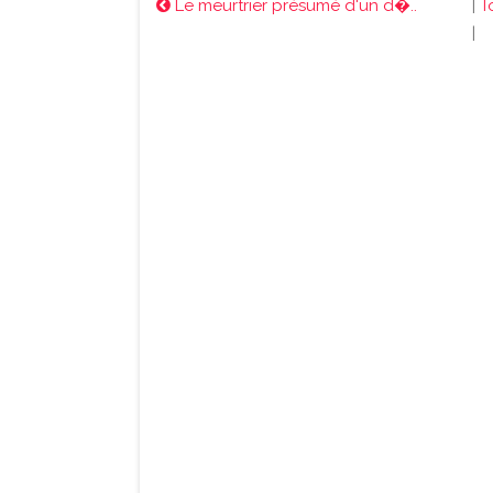
Le meurtrier présumé d'un d�..
|
T
|