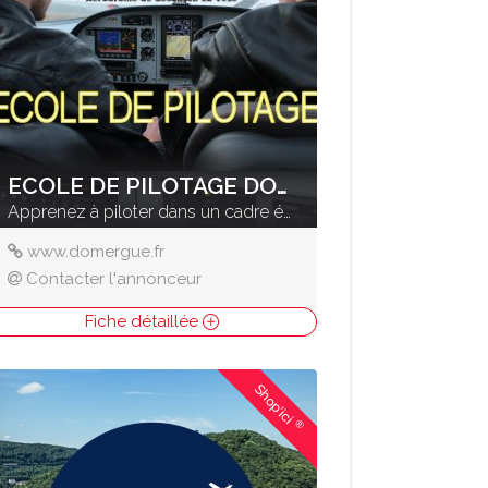
ECOLE DE PILOTAGE DOMERGUE
Apprenez à piloter dans un cadre époustouflant
www.domergue.fr
Contacter l'annonceur
Fiche détaillée
Shop'ici
®