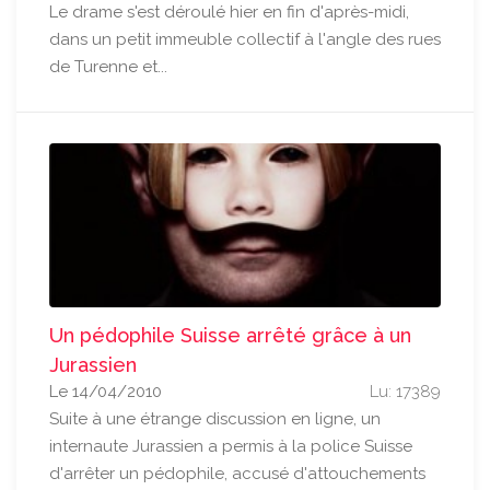
Le drame s'est déroulé hier en fin d'après-midi,
dans un petit immeuble collectif à l'angle des rues
de Turenne et...
Un pédophile Suisse arrêté grâce à un
Jurassien
Le 14/04/2010
Lu: 17389
Suite à une étrange discussion en ligne, un
internaute Jurassien a permis à la police Suisse
d'arrêter un pédophile, accusé d'attouchements